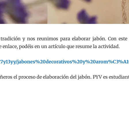
 tradición y nos reunimos para elaborar jabón. Con est
e enlace, podéis en un artículo que resume la actividad.
t7y13yy/jabones%20decorativos%20y%20arom%C3%A1ti
ros el proceso de elaboración del jabón. PYV es estudiante